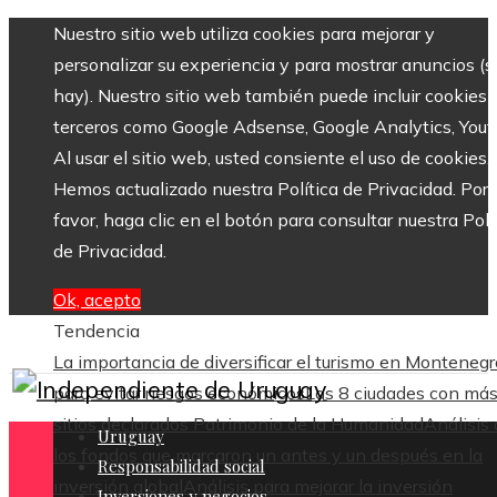
Nuestro sitio web utiliza cookies para mejorar y
personalizar su experiencia y para mostrar anuncios (si
hay). Nuestro sitio web también puede incluir cookies 
terceros como Google Adsense, Google Analytics, Yout
Al usar el sitio web, usted consiente el uso de cookies.
Hemos actualizado nuestra Política de Privacidad. Por
favor, haga clic en el botón para consultar nuestra Polí
de Privacidad.
Ok, acepto
Tendencia
La importancia de diversificar el turismo en Montenegr
para evitar riesgos económicos
Las 8 ciudades con má
sitios declarados Patrimonio de la Humanidad
Análisis
Uruguay
los fondos que marcaron un antes y un después en la
Responsabilidad social
inversión global
Análisis para mejorar la inversión
Inversiones y negocios