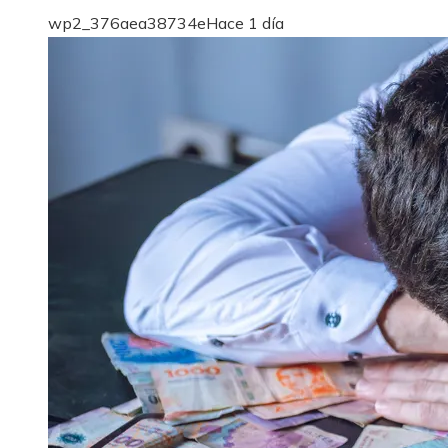
wp2_376aea38734e
Hace 1 día