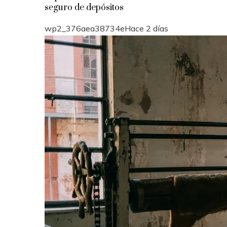
seguro de depósitos
wp2_376aea38734e
Hace 2 días