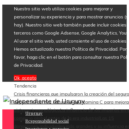
Nuestro sitio web utiliza cookies para mejorar y
personalizar su experiencia y para mostrar anuncios (si
hay). Nuestro sitio web también puede incluir cookies 
terceros como Google Adsense, Google Analytics, Yout
Al usar el sitio web, usted consiente el uso de cookies.
Hemos actualizado nuestra Política de Privacidad. Por
favor, haga clic en el botón para consultar nuestra Polí
de Privacidad.
Ok, acepto
Tendencia
Crisis financieras que impulsaron la creación del segur
depósitos
Fuentes naturales de vitamina C para mejorar
sistema inmunológico
La influencia de los imperios en e
Uruguay
comercio global antes de la era industrial
Las 15
Responsabilidad social
donaciones individuales más grandes y su influencia en
Inversiones y negocios