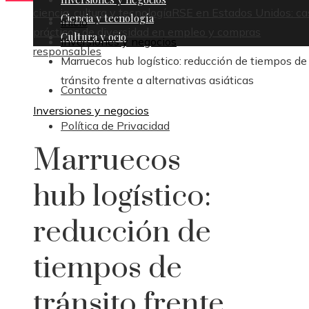
ciencia, cultura y tecnología
RSE en Estados Unidos: ca
Ciencia y tecnología
Inicio
prácticos de diversidad en empleo y compras
Cultura y ocio
Inversiones y negocios
responsables
Marruecos hub logístico: reducción de tiempos de
tránsito frente a alternativas asiáticas
Contacto
Inversiones y negocios
Política de Privacidad
Marruecos
hub logístico:
reducción de
tiempos de
tránsito frente