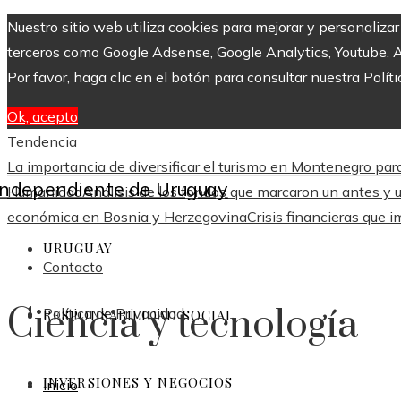
Nuestro sitio web utiliza cookies para mejorar y personaliza
terceros como Google Adsense, Google Analytics, Youtube. Al 
Por favor, haga clic en el botón para consultar nuestra Políti
Ok, acepto
Tendencia
La importancia de diversificar el turismo en Montenegro par
Humanidad
Análisis de los fondos que marcaron un antes y u
económica en Bosnia y Herzegovina
Crisis financieras que 
URUGUAY
Contacto
Ciencia y tecnología
Política de Privacidad
RESPONSABILIDAD SOCIAL
INVERSIONES Y NEGOCIOS
Inicio