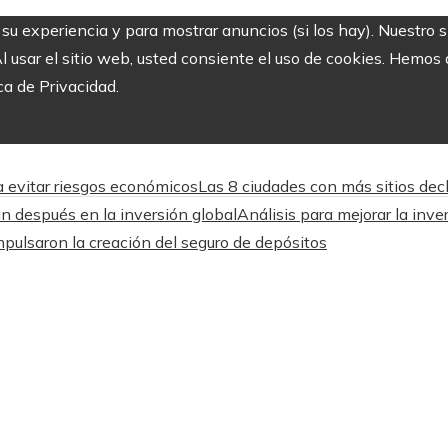
r su experiencia y para mostrar anuncios (si los hay). Nuestro 
usar el sitio web, usted consiente el uso de cookies. Hemos a
ca de Privacidad.
a evitar riesgos económicos
Las 8 ciudades con más sitios dec
n después en la inversión global
Análisis para mejorar la inve
impulsaron la creación del seguro de depósitos