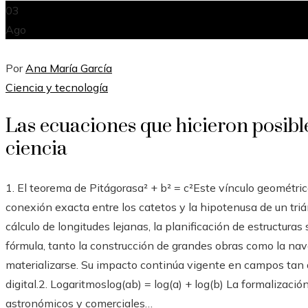
03
Ago
Por
Ana María García
Ciencia y tecnología
Las ecuaciones que hicieron posibl
ciencia
1. El teorema de Pitágorasa² + b² = c²Este vínculo geométri
conexión exacta entre los catetos y la hipotenusa de un trián
cálculo de longitudes lejanas, la planificación de estructuras
fórmula, tanto la construcción de grandes obras como la nav
materializarse. Su impacto continúa vigente en campos tan di
digital.2. Logaritmoslog(ab) = log(a) + log(b) La formalizació
astronómicos y comerciales…