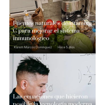
Fuentes naturales de vitamina
C para mejorar el sistema
inmunológico
Karem Marcos Domínguez
Hace 5 días
Las ecuaciones que hicieron
posible la tecnología moderna