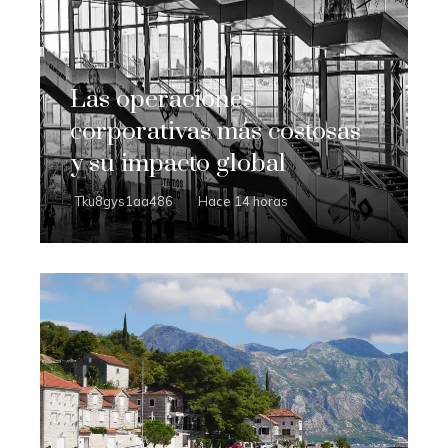
Las operaciones
corporativas más costosas
y su impacto global
Tku8gys1aa486
Hace 14 horas