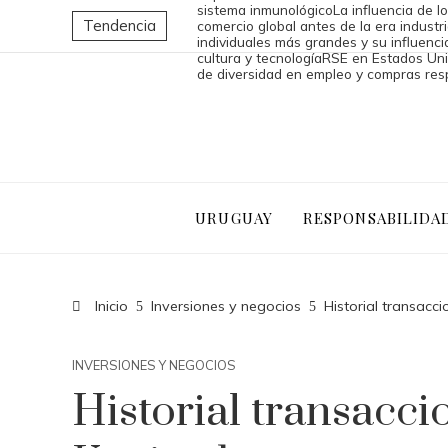
sistema inmunológico
La influencia de l
Tendencia
comercio global antes de la era industri
individuales más grandes y su influencia
cultura y tecnología
RSE en Estados Uni
de diversidad en empleo y compras re
URUGUAY
RESPONSABILIDA
Inicio
Inversiones y negocios
Historial transacc
INVERSIONES Y NEGOCIOS
Historial transacci