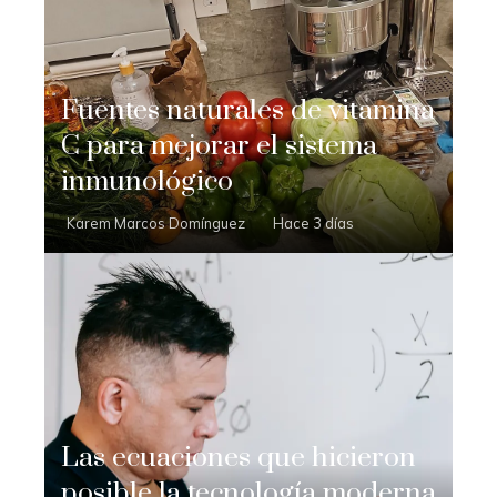
Fuentes naturales de vitamina
C para mejorar el sistema
inmunológico
Karem Marcos Domínguez
Hace 3 días
Las ecuaciones que hicieron
posible la tecnología moderna