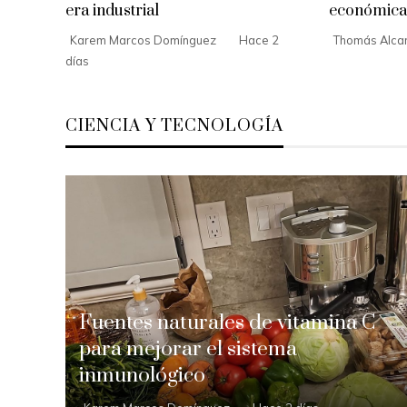
era industrial
económica
Karem Marcos Domínguez
Hace 2
Thomás Alcan
días
CIENCIA Y TECNOLOGÍA
Fuentes naturales de vitamina C
para mejorar el sistema
inmunológico