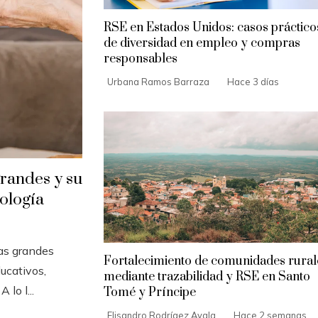
RSE en Estados Unidos: casos práctico
de diversidad en empleo y compras
responsables
Urbana Ramos Barraza
Hace 3 días
grandes y su
nología
Las grandes
Fortalecimiento de comunidades rural
ucativos,
mediante trazabilidad y RSE en Santo
 lo l...
Tomé y Príncipe
Elisandro Rodrígez Ayala
Hace 2 semanas