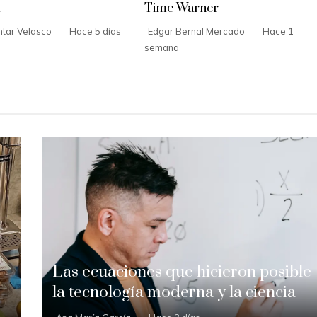
Time Warner
tar Velasco
Hace 5 días
Edgar Bernal Mercado
Hace 1
semana
Las ecuaciones que hicieron posible
la tecnología moderna y la ciencia