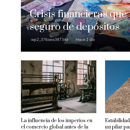
Crisis financieras que
seguro de depósitos
wp2_376aea38734e
Hace 1 día
La influencia de los imperios en
Estabilidad
el comercio global antes de la
un pilar p