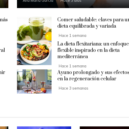
Ana María García
Hace 3 días
 más
Comer saludable: claves para u
dieta equilibrada y variada
Hace 1 semana
La dieta flexitariana: un enfoque
ral
flexible inspirado en la dieta
mediterránea
Hace 1 semana
mir
Ayuno prolongado y sus efecto
en la regeneración celular
Hace 3 semanas