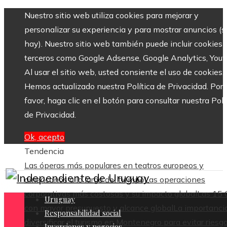
Nuestro sitio web utiliza cookies para mejorar y
personalizar su experiencia y para mostrar anuncios (si
hay). Nuestro sitio web también puede incluir cookies 
terceros como Google Adsense, Google Analytics, Yout
Al usar el sitio web, usted consiente el uso de cookies.
Hemos actualizado nuestra Política de Privacidad. Por
favor, haga clic en el botón para consultar nuestra Polí
de Privacidad.
Ok, acepto
Tendencia
Las óperas más populares en teatros europeos y
americanos a lo largo del tiempo
Las operaciones
corporativas más costosas y su impacto global
Las 15
Uruguay
con mayor presupuesto y alcance global
La importanci
Responsabilidad social
diversificar el turismo en Montenegro para evitar riesg
Inversiones y negocios