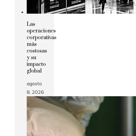
Las
operaciones
corporativas
más
costosas
y su
impacto
global
agosto
8, 2026