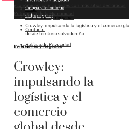
económicos
Las 8 ciudades con más sitios declarados
Ciencia y tecnología
Inicio
Patrimonio de la Humanidad
Cultura y ocio
Inversiones y negocios
Crowley: impulsando la logística y el comercio gl
Contacto
desde territorio salvadoreño
Política de Privacidad
Inversiones y negocios
Crowley:
impulsando la
logística y el
comercio
global desde