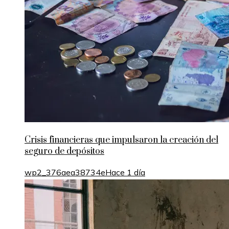
Crisis financieras que impulsaron la creación del
seguro de depósitos
wp2_376aea38734e
Hace 1 día