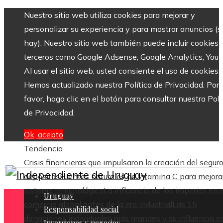
Nuestro sitio web utiliza cookies para mejorar y
personalizar su experiencia y para mostrar anuncios (si
hay). Nuestro sitio web también puede incluir cookies 
terceros como Google Adsense, Google Analytics, Yout
Al usar el sitio web, usted consiente el uso de cookies.
Hemos actualizado nuestra Política de Privacidad. Por
favor, haga clic en el botón para consultar nuestra Polí
de Privacidad.
Ok, acepto
Tendencia
Crisis financieras que impulsaron la creación del segur
depósitos
Fuentes naturales de vitamina C para mejorar
sistema inmunológico
La influencia de los imperios en e
Uruguay
comercio global antes de la era industrial
Las 15
Responsabilidad social
donaciones individuales más grandes y su influencia en
Inversiones y negocios