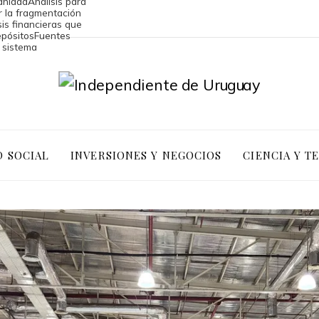
anidad
Análisis para
ir la fragmentación
sis financieras que
epósitos
Fuentes
l sistema
D SOCIAL
INVERSIONES Y NEGOCIOS
CIENCIA Y T