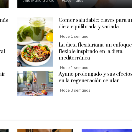
Ana María García
Hace 4 días
 más
Comer saludable: claves para u
dieta equilibrada y variada
Hace 1 semana
La dieta flexitariana: un enfoque
ral
flexible inspirado en la dieta
mediterránea
Hace 1 semana
mir
Ayuno prolongado y sus efecto
en la regeneración celular
Hace 3 semanas