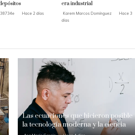
depósitos
era industrial
38734e
Hace 2 días
Karem Marcos Domínguez
Hace 3
días
Las ecuaciones que hicieron posible
la tecnología moderna y la ciencia