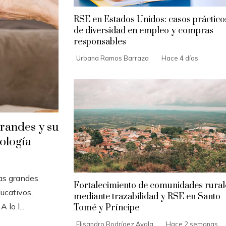
RSE en Estados Unidos: casos práctico
de diversidad en empleo y compras
responsables
Urbana Ramos Barraza
Hace 4 días
grandes y su
nología
Las grandes
Fortalecimiento de comunidades rural
ucativos,
mediante trazabilidad y RSE en Santo
 lo l...
Tomé y Príncipe
Elisandro Rodrígez Ayala
Hace 2 semanas