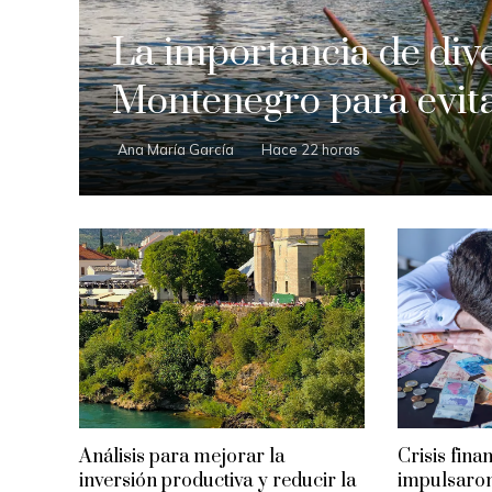
La importancia de dive
Montenegro para evit
Ana María García
Hace 22 horas
Análisis para mejorar la
Crisis fina
inversión productiva y reducir la
impulsaron