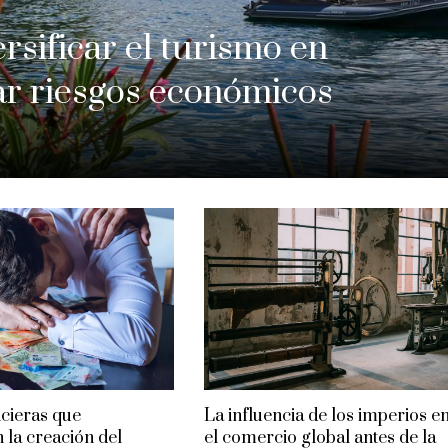
rsificar el turismo en
ar riesgos económicos
ncieras que
La influencia de los imperios e
 la creación del
el comercio global antes de la