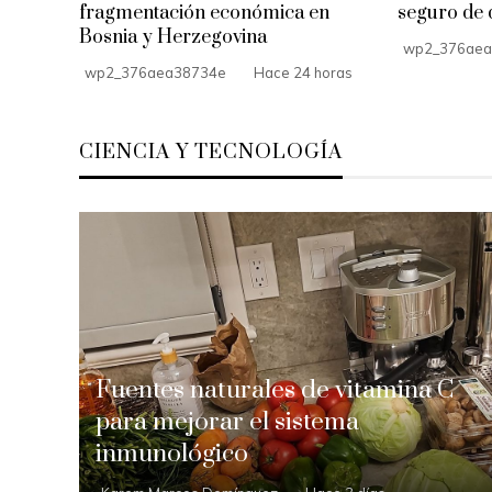
fragmentación económica en
seguro de 
Bosnia y Herzegovina
wp2_376aea
wp2_376aea38734e
Hace 24 horas
CIENCIA Y TECNOLOGÍA
Fuentes naturales de vitamina C
para mejorar el sistema
inmunológico