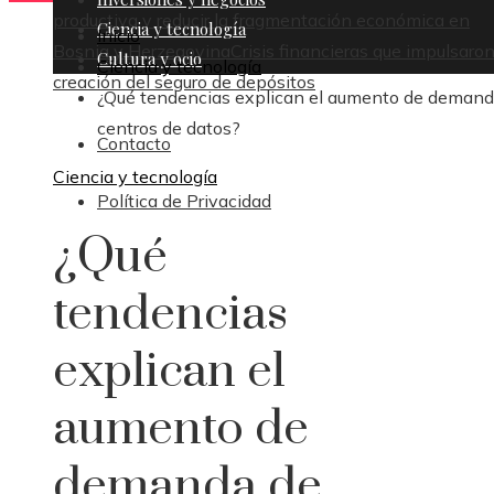
productiva y reducir la fragmentación económica en
Ciencia y tecnología
Inicio
Bosnia y Herzegovina
Crisis financieras que impulsaron
Cultura y ocio
Ciencia y tecnología
creación del seguro de depósitos
¿Qué tendencias explican el aumento de demand
centros de datos?
Contacto
Ciencia y tecnología
Política de Privacidad
¿Qué
tendencias
explican el
aumento de
demanda de