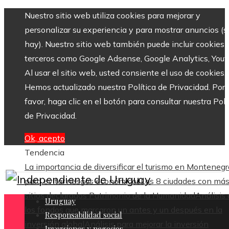
Nuestro sitio web utiliza cookies para mejorar y
personalizar su experiencia y para mostrar anuncios (si
hay). Nuestro sitio web también puede incluir cookies 
terceros como Google Adsense, Google Analytics, Yout
Al usar el sitio web, usted consiente el uso de cookies.
Hemos actualizado nuestra Política de Privacidad. Por
favor, haga clic en el botón para consultar nuestra Polí
de Privacidad.
Ok, acepto
Tendencia
La importancia de diversificar el turismo en Montenegr
para evitar riesgos económicos
Las 8 ciudades con má
sitios declarados Patrimonio de la Humanidad
Análisis
Uruguay
los fondos que marcaron un antes y un después en la
Responsabilidad social
inversión global
Análisis para mejorar la inversión
Inversiones y negocios