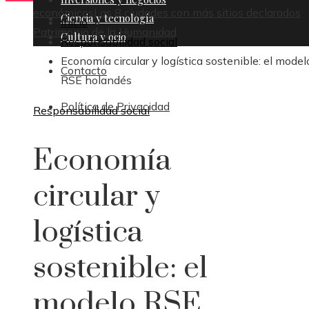
económicos
Las 8 ciudades con más sitios declarados
Ciencia y tecnología
Inicio
Patrimonio de la Humanidad
Cultura y ocio
Responsabilidad social
Economía circular y logística sostenible: el model
Contacto
RSE holandés
Política de Privacidad
Responsabilidad social
Economía
circular y
logística
sostenible: el
modelo RSE