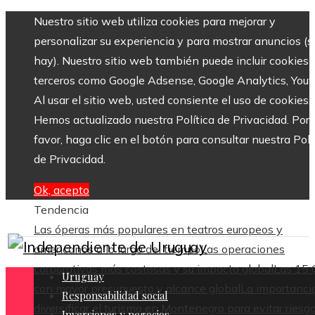
Nuestro sitio web utiliza cookies para mejorar y
personalizar su experiencia y para mostrar anuncios (si
hay). Nuestro sitio web también puede incluir cookies 
terceros como Google Adsense, Google Analytics, Yout
Al usar el sitio web, usted consiente el uso de cookies.
Hemos actualizado nuestra Política de Privacidad. Por
favor, haga clic en el botón para consultar nuestra Polí
de Privacidad.
Ok, acepto
Tendencia
Las óperas más populares en teatros europeos y
americanos a lo largo del tiempo
Las operaciones
corporativas más costosas y su impacto global
Las 15
Uruguay
con mayor presupuesto y alcance global
La importanci
Responsabilidad social
diversificar el turismo en Montenegro para evitar riesg
Inversiones y negocios