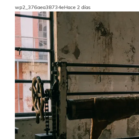
wp2_376aea38734e
Hace 2 días