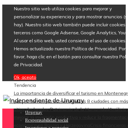
Nuestro sitio web utiliza cookies para mejorar y
personalizar su experiencia y para mostrar anuncios (si
hay). Nuestro sitio web también puede incluir cookies 
terceros como Google Adsense, Google Analytics, Yout
Al usar el sitio web, usted consiente el uso de cookies.
Hemos actualizado nuestra Política de Privacidad. Por
favor, haga clic en el botón para consultar nuestra Polí
de Privacidad.
Ok, acepto
Tendencia
La importancia de diversificar el turismo en Montenegr
para evitar riesgos económicos
Las 8 ciudades con má
sitios declarados Patrimonio de la Humanidad
Análisis
Uruguay
mejorar la inversión productiva y reducir la fragmentac
Responsabilidad social
económica en Bosnia y Herzegovina
Crisis financieras
Inversiones y negocios