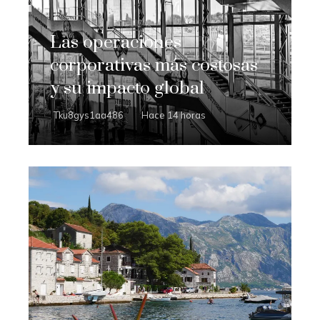
Las operaciones
corporativas más costosas
y su impacto global
Tku8gys1aa486
Hace 14 horas