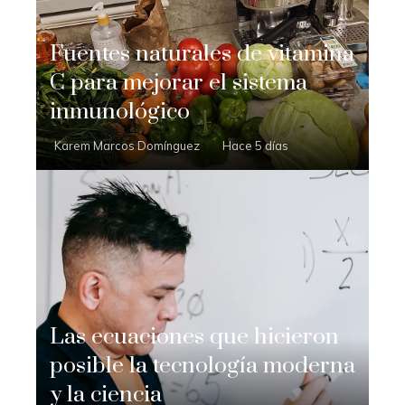
Fuentes naturales de vitamina
C para mejorar el sistema
inmunológico
Karem Marcos Domínguez
Hace 5 días
Las ecuaciones que hicieron
posible la tecnología moderna
y la ciencia