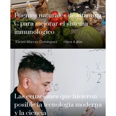
Fuentes naturales de vitamina
C para mejorar el sistema
inmunológico
Karem Marcos Domínguez
Hace 4 días
Las ecuaciones que hicieron
posible la tecnología moderna
y la ciencia