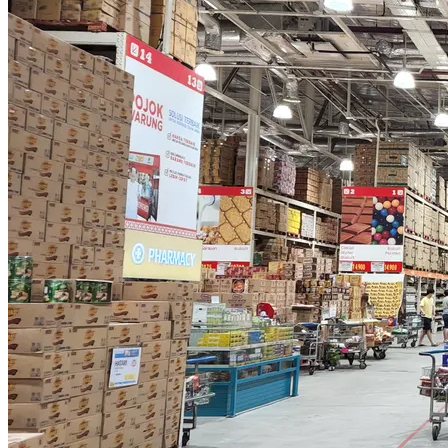
CIENCIA Y TECNOLOGÍA
CULTURA Y OCIO
Uruguay
Responsabilidad social
Inversiones y negocios
Ciencia y tecnología
Cultura y ocio