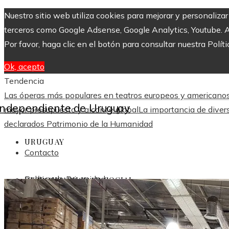
Nuestro sitio web utiliza cookies para mejorar y personaliza
terceros como Google Adsense, Google Analytics, Youtube. Al 
Por favor, haga clic en el botón para consultar nuestra Políti
Ok, acepto
Tendencia
Las óperas más populares en teatros europeos y americanos 
mayor presupuesto y alcance global
La importancia de diver
declarados Patrimonio de la Humanidad
URUGUAY
Contacto
Política de Privacidad
RESPONSABILIDAD SOCIAL
INVERSIONES Y NEGOCIOS