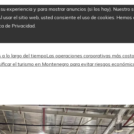
r su experiencia y para mostrar anuncios (si los hay). Nuestro 
usar el sitio web, usted consiente el uso de cookies. Hemos a
ca de Privacidad.
a lo largo del tiempo
Las operaciones corporativas más costo
sificar el turismo en Montenegro para evitar riesgos económic