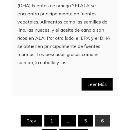
(DHA).Fuentes de omega 3El ALA se
encuentra principalmente en fuentes
vegetales. Alimentos como las semillas de
lino, las nueces, y el aceite de canola son
ricos en ALA. Por otro lado, el EPA y el DHA
se obtienen principalmente de fuentes
marinas. Los pescados grasos como el
salmón, la caballa y las…
Leer Más
Paginación
Prev
1
…
5
6