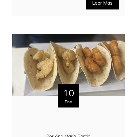
Leer Más
10
Ene
Por
Ana María García