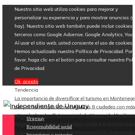
Nuestro sitio web utiliza cookies para mejorar y
personalizar su experiencia y para mostrar anuncios (si
hay). Nuestro sitio web también puede incluir cookies 
terceros como Google Adsense, Google Analytics, Yout
Al usar el sitio web, usted consiente el uso de cookies.
Hemos actualizado nuestra Política de Privacidad. Por
favor, haga clic en el botón para consultar nuestra Polí
de Privacidad.
Ok, acepto
Tendencia
La importancia de diversificar el turismo en Montenegr
para evitar riesgos económicos
Las 8 ciudades con má
sitios declarados Patrimonio de la Humanidad
Análisis
Uruguay
mejorar la inversión productiva y reducir la fragmentac
Responsabilidad social
económica en Bosnia y Herzegovina
Crisis financieras
Inversiones y negocios