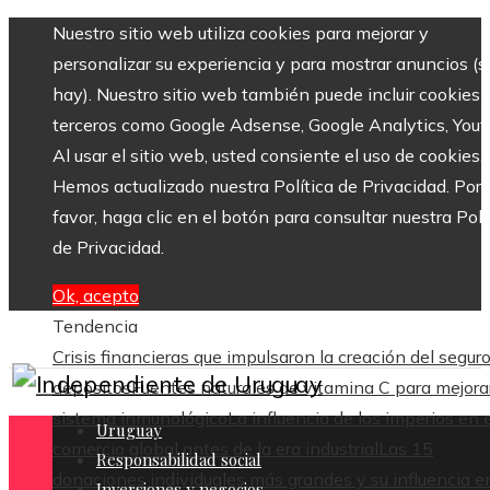
Nuestro sitio web utiliza cookies para mejorar y
personalizar su experiencia y para mostrar anuncios (si
hay). Nuestro sitio web también puede incluir cookies 
terceros como Google Adsense, Google Analytics, Yout
Al usar el sitio web, usted consiente el uso de cookies.
Hemos actualizado nuestra Política de Privacidad. Por
favor, haga clic en el botón para consultar nuestra Polí
de Privacidad.
Ok, acepto
Tendencia
Crisis financieras que impulsaron la creación del segur
depósitos
Fuentes naturales de vitamina C para mejorar
sistema inmunológico
La influencia de los imperios en e
Uruguay
comercio global antes de la era industrial
Las 15
Responsabilidad social
donaciones individuales más grandes y su influencia en
Inversiones y negocios