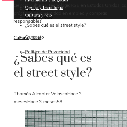
ciencia, cultura y tecnología
RSE en Estados Unidos: ca
Ciencia y tecnología
Inicio
prácticos de diversidad en empleo y compras
Cultura y ocio
Cultura y ocio
responsables
¿Sabes qué es el street style?
Contacto
Cultura y ocio
Política de Privacidad
¿Sabes qué es
el street style?
Thomás Alcantar Velasco
Hace 3
meses
Hace 3 meses
58