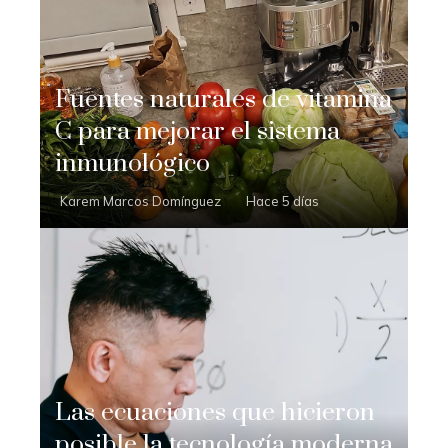
Fuentes naturales de vitamina
C para mejorar el sistema
inmunológico
Karem Marcos Domínguez
Hace 5 días
Las ecuaciones que hicieron
posible la tecnología moderna