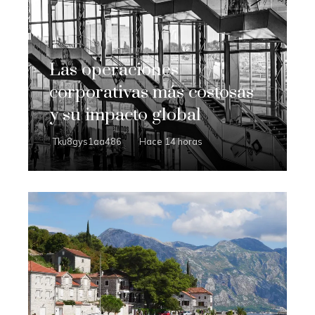
Las operaciones
corporativas más costosas
y su impacto global
Tku8gys1aa486
Hace 14 horas