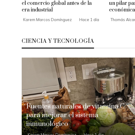
el comercio global antes de la
un pilar p
era industrial
económica
Karem Marcos Domínguez
Hace 1 día
Thomás Alcan
CIENCIA Y TECNOLOGÍA
Fuentes naturales de vitamina C
para mejorar el sistema
inmunológico
Karem Marcos Domínguez
Hace 1 día