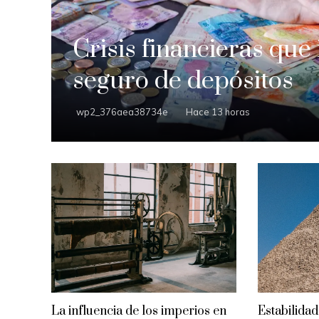
Crisis financieras que
seguro de depósitos
wp2_376aea38734e
Hace 13 horas
La influencia de los imperios en
Estabilidad