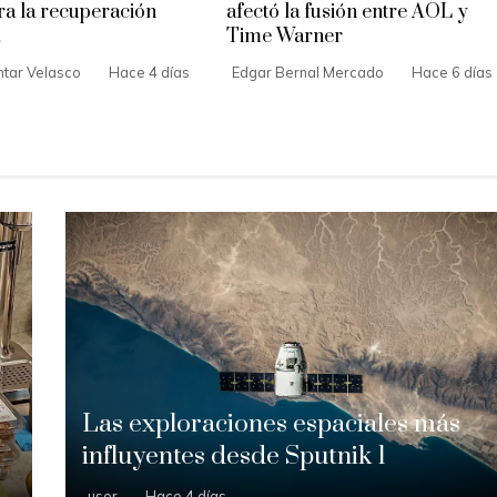
ara la recuperación
afectó la fusión entre AOL y
Time Warner
tar Velasco
Hace 4 días
Edgar Bernal Mercado
Hace 6 días
Las exploraciones espaciales más
influyentes desde Sputnik 1
user
Hace 4 días