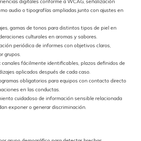
iencias digitales conforme a WCAG, señalización
omo audio o tipografías ampliadas junto con ajustes en
ajes, gamas de tonos para distintos tipos de piel en
deraciones culturales en aromas y sabores.
ación periódica de informes con objetivos claros,
or grupos.
:
canales fácilmente identificables, plazos definidos de
zajes aplicados después de cada caso.
gramas obligatorios para equipos con contacto directo
maciones en las conductas.
iento cuidadoso de información sensible relacionada
dan exponer o generar discriminación.
or grupo demográfico para detectar brechas.