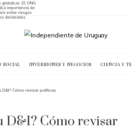
 global
Las 15 ONG
l
La importancia de
ara evitar riesgos
ios declarados
D SOCIAL
INVERSIONES Y NEGOCIOS
CIENCIA Y T
tu D&I? Cómo revisar políticas.
 tu D&I? Cómo revisar