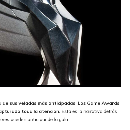
una de sus veladas más anticipadas. Los Game Awards
capturado toda la atención.
Esta es la narrativa detrás
ores pueden anticipar de la gala.