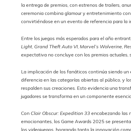
la entrega de premios, con estrenos de trailers, anu
ceremonia combina glamour y entretenimiento con l
convirtiéndose en un evento de referencia para la in
Entre los juegos más esperados para el año entrant
Light
,
Grand Theft Auto VI
,
Marvel’s Wolverine
,
Res
expectativa no concluye con los premios actuales, s
La implicación de los fanáticos continúa siendo un e
diferencia en las categorías abiertas al público, y 
respalden sus creaciones. Esto evidencia una transf
jugadores se transforma en un componente esencial p
Con
Clair Obscur: Expedition 33
encabezando las n
emocionantes, los Game Awards 2025 se presenta
los videojuegos, honrando tanto la innovación como 