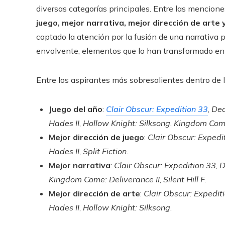
diversas categorías principales. Entre las mencion
juego, mejor narrativa, mejor dirección de arte
captado la atención por la fusión de una narrativa 
envolvente, elementos que lo han transformado en 
Entre los aspirantes más sobresalientes dentro de l
Juego del año
:
Clair Obscur: Expedition 33
,
Dea
Hades II
,
Hollow Knight: Silksong
,
Kingdom Come
Mejor dirección de juego
:
Clair Obscur: Expedi
Hades II
,
Split Fiction
.
Mejor narrativa
:
Clair Obscur: Expedition 33
,
D
Kingdom Come: Deliverance II
,
Silent Hill F
.
Mejor dirección de arte
:
Clair Obscur: Expedit
Hades II
,
Hollow Knight: Silksong
.