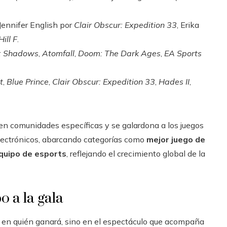
 Jennifer English por
Clair Obscur: Expedition 33
, Erika
Hill F
.
d: Shadows
,
Atomfall
,
Doom: The Dark Ages
,
EA Sports
t
,
Blue Prince
,
Clair Obscur: Expedition 33
,
Hades II
,
en comunidades específicas y se galardona a los juegos
electrónicos, abarcando categorías como
mejor juego de
quipo de esports
, reflejando el crecimiento global de la
 a la gala
 en quién ganará, sino en el espectáculo que acompaña