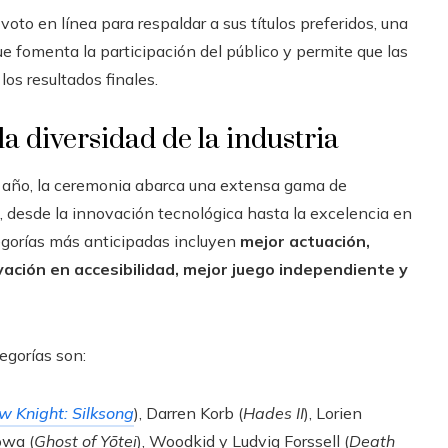
voto en línea para respaldar a sus títulos preferidos, una
e fomenta la participación del público y permite que las
los resultados finales.
a diversidad de la industria
del año, la ceremonia abarca una extensa gama de
a, desde la innovación tecnológica hasta la excelencia en
tegorías más anticipadas incluyen
mejor actuación,
ación en accesibilidad, mejor juego independiente y
egorías son:
w Knight: Silksong
), Darren Korb (
Hades II
), Lorien
owa (
Ghost of Yōtei
), Woodkid y Ludvig Forssell (
Death