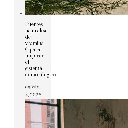
Fuentes
naturales
de
vitamina
C para
mejorar
el
sistema
inmunológico
agosto
4, 2026