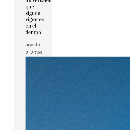
universales
que
siguen
vigentes
en el
tiempo
agosto
2, 2026