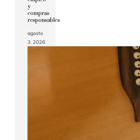
y
compras
responsables
agosto
3, 2026