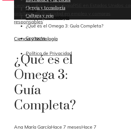
ciencia, cultura y tecnología
RSE en Estados Unidos: ca
Ciencia y tecnología
Inicio
prácticos de diversidad en empleo y compras
Cultura y ocio
Ciencia y tecnología
responsables
¿Qué es el Omega 3: Guía Completa?
Contacto
Ciencia y tecnología
Política de Privacidad
¿Qué es el
Omega 3:
Guía
Completa?
Ana María García
Hace 7 meses
Hace 7