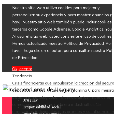
Nuestro sitio web utiliza cookies para mejorar y
personalizar su experiencia y para mostrar anuncios (si
hay). Nuestro sitio web también puede incluir cookies 
terceros como Google Adsense, Google Analytics, Yout
Al usar el sitio web, usted consiente el uso de cookies.
Hemos actualizado nuestra Política de Privacidad. Por
favor, haga clic en el botón para consultar nuestra Polí
de Privacidad.
Ok, acepto
Tendencia
Crisis financieras que impulsaron la creación del segur
depósitos
Fuentes naturales de vitamina C para mejorar
sistema inmunológico
La influencia de los imperios en e
Uruguay
comercio global antes de la era industrial
Las 15
Responsabilidad social
donaciones individuales más grandes y su influencia en
Inversiones y negocios