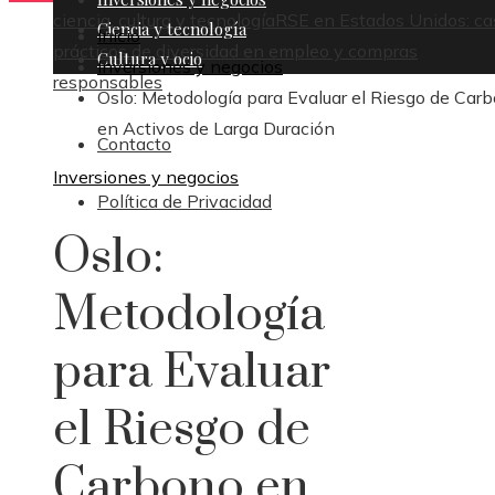
ciencia, cultura y tecnología
RSE en Estados Unidos: ca
Ciencia y tecnología
Inicio
prácticos de diversidad en empleo y compras
Cultura y ocio
Inversiones y negocios
responsables
Oslo: Metodología para Evaluar el Riesgo de Car
en Activos de Larga Duración
Contacto
Inversiones y negocios
Política de Privacidad
Oslo:
Metodología
para Evaluar
el Riesgo de
Carbono en