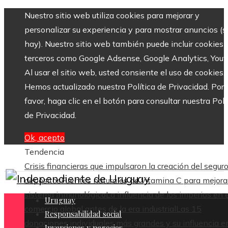
Nuestro sitio web utiliza cookies para mejorar y
personalizar su experiencia y para mostrar anuncios (si
hay). Nuestro sitio web también puede incluir cookies 
terceros como Google Adsense, Google Analytics, Yout
Al usar el sitio web, usted consiente el uso de cookies.
Hemos actualizado nuestra Política de Privacidad. Por
favor, haga clic en el botón para consultar nuestra Polí
de Privacidad.
Ok, acepto
Tendencia
Crisis financieras que impulsaron la creación del segur
depósitos
Fuentes naturales de vitamina C para mejorar
sistema inmunológico
La influencia de los imperios en e
Uruguay
comercio global antes de la era industrial
Las 15
Responsabilidad social
donaciones individuales más grandes y su influencia en
Inversiones y negocios