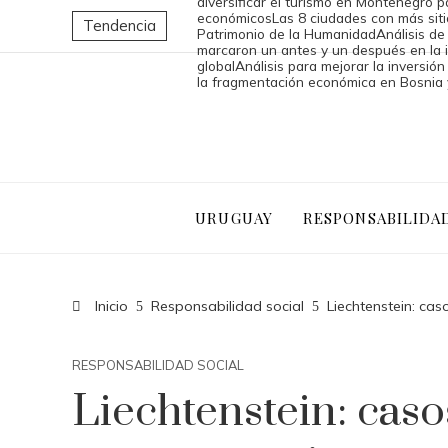
diversificar el turismo en Montenegro p
económicos
Las 8 ciudades con más sit
Tendencia
Patrimonio de la Humanidad
Análisis de
marcaron un antes y un después en la 
global
Análisis para mejorar la inversión
la fragmentación económica en Bosnia
URUGUAY
RESPONSABILIDA
Inicio
Responsabilidad social
Liechtenstein: ca
RESPONSABILIDAD SOCIAL
Liechtenstein: cas