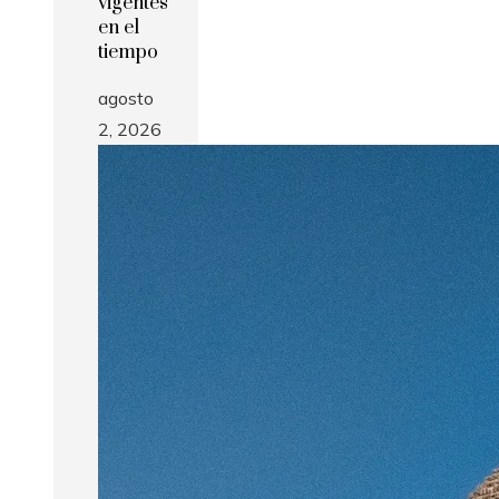
vigentes
en el
tiempo
agosto
2, 2026