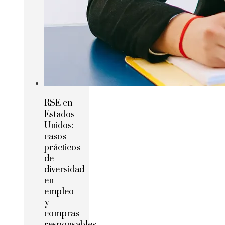
RSE en
Estados
Unidos:
casos
prácticos
de
diversidad
en
empleo
y
compras
responsables