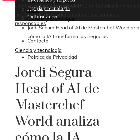
ciencia, cultura y tecnología
RSE en Estados Unidos: ca
Ciencia y tecnología
Inicio
prácticos de diversidad en empleo y compras
Cultura y ocio
Ciencia y tecnología
responsables
Jordi Segura Head of AI de Masterchef World ana
cómo la IA transforma los negocios
Contacto
Ciencia y tecnología
Política de Privacidad
Jordi Segura
Head of AI de
Masterchef
World analiza
cómo la IA