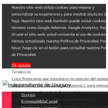
Nuestro sitio web utiliza cookies para mejorar y
personalizar su experiencia y para mostrar anuncios (si
hay). Nuestro sitio web también puede incluir cookies 
terceros como Google Adsense, Google Analytics, Yout
Al usar el sitio web, usted consiente el uso de cookies.
Hemos actualizado nuestra Política de Privacidad. Por
favor, haga clic en el botón para consultar nuestra Polí
de Privacidad.
Ok, acepto
Tendencia
Crisis financieras que impulsaron la creación del segur
depósitos
Fuentes naturales de vitamina C para mejorar
sistema inmunológico
La influencia de los imperios en e
Uruguay
comercio global antes de la era industrial
Las 15
Responsabilidad social
donaciones individuales más grandes y su influencia en
Inversiones y negocios