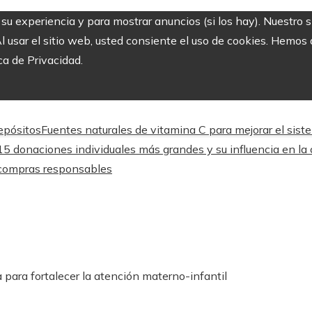
r su experiencia y para mostrar anuncios (si los hay). Nuestro 
usar el sitio web, usted consiente el uso de cookies. Hemos a
ca de Privacidad.
depósitos
Fuentes naturales de vitamina C para mejorar el sis
15 donaciones individuales más grandes y su influencia en la c
 compras responsables
 para fortalecer la atención materno-infantil