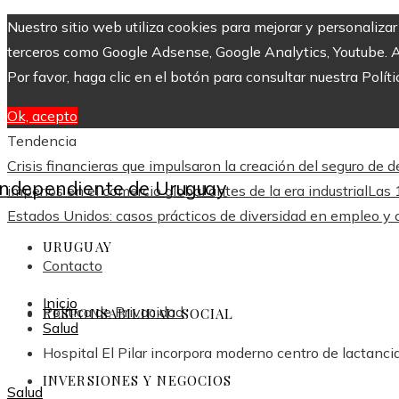
Nuestro sitio web utiliza cookies para mejorar y personaliza
terceros como Google Adsense, Google Analytics, Youtube. Al 
Por favor, haga clic en el botón para consultar nuestra Políti
Ok, acepto
Tendencia
Crisis financieras que impulsaron la creación del seguro de 
imperios en el comercio global antes de la era industrial
Las 
Estados Unidos: casos prácticos de diversidad en empleo y
URUGUAY
Contacto
Inicio
Política de Privacidad
RESPONSABILIDAD SOCIAL
Salud
Hospital El Pilar incorpora moderno centro de lactancia
INVERSIONES Y NEGOCIOS
Salud