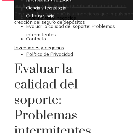
productiva y reducir la fragmentación económica en
Ciencia y tecnología
Inicio
Bosnia y Herzegovina
Crisis financieras que impulsaron
Cultura y ocio
Inversiones y negocios
creación del seguro de depósitos
Evaluar la calidad del soporte: Problemas
intermitentes
Contacto
Inversiones y negocios
Política de Privacidad
Evaluar la
calidad del
soporte:
Problemas
intermitentes