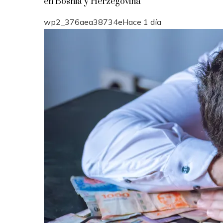
en Bosnia y Herzegovina
wp2_376aea38734e
Hace 1 día