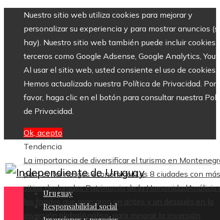
Nuestro sitio web utiliza cookies para mejorar y
personalizar su experiencia y para mostrar anuncios (si
hay). Nuestro sitio web también puede incluir cookies 
terceros como Google Adsense, Google Analytics, Yout
Al usar el sitio web, usted consiente el uso de cookies.
Hemos actualizado nuestra Política de Privacidad. Por
favor, haga clic en el botón para consultar nuestra Polí
de Privacidad.
Ok, acepto
Tendencia
La importancia de diversificar el turismo en Montenegr
para evitar riesgos económicos
Las 8 ciudades con má
sitios declarados Patrimonio de la Humanidad
Análisis
Uruguay
los fondos que marcaron un antes y un después en la
Responsabilidad social
inversión global
Análisis para mejorar la inversión
Inversiones y negocios