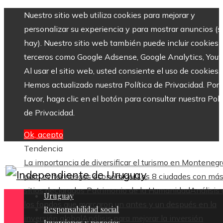
Nuestro sitio web utiliza cookies para mejorar y
personalizar su experiencia y para mostrar anuncios (si
hay). Nuestro sitio web también puede incluir cookies 
terceros como Google Adsense, Google Analytics, Yout
Al usar el sitio web, usted consiente el uso de cookies.
Hemos actualizado nuestra Política de Privacidad. Por
favor, haga clic en el botón para consultar nuestra Polí
de Privacidad.
Ok, acepto
Tendencia
La importancia de diversificar el turismo en Montenegr
para evitar riesgos económicos
Las 8 ciudades con má
sitios declarados Patrimonio de la Humanidad
Análisis
Uruguay
los fondos que marcaron un antes y un después en la
Responsabilidad social
inversión global
Análisis para mejorar la inversión
Inversiones y negocios