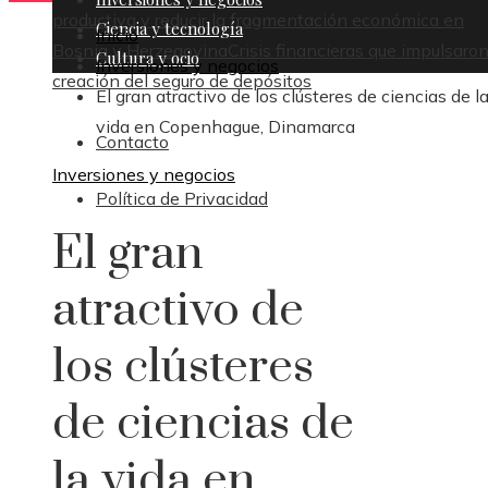
productiva y reducir la fragmentación económica en
Ciencia y tecnología
Inicio
Bosnia y Herzegovina
Crisis financieras que impulsaron
Cultura y ocio
Inversiones y negocios
creación del seguro de depósitos
El gran atractivo de los clústeres de ciencias de l
vida en Copenhague, Dinamarca
Contacto
Inversiones y negocios
Política de Privacidad
El gran
atractivo de
los clústeres
de ciencias de
la vida en