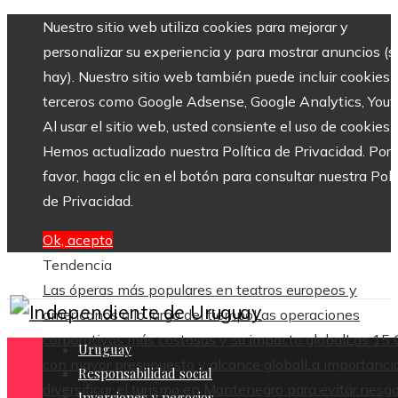
Nuestro sitio web utiliza cookies para mejorar y
personalizar su experiencia y para mostrar anuncios (si
hay). Nuestro sitio web también puede incluir cookies 
terceros como Google Adsense, Google Analytics, Yout
Al usar el sitio web, usted consiente el uso de cookies.
Hemos actualizado nuestra Política de Privacidad. Por
favor, haga clic en el botón para consultar nuestra Polí
de Privacidad.
Ok, acepto
Tendencia
Las óperas más populares en teatros europeos y
americanos a lo largo del tiempo
Las operaciones
corporativas más costosas y su impacto global
Las 15
Uruguay
con mayor presupuesto y alcance global
La importanci
Responsabilidad social
diversificar el turismo en Montenegro para evitar riesg
Inversiones y negocios