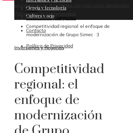
económicos
Las 8 ciudades con más sitios declarados
Ciencia y tecnología
Inicio
Patrimonio de la Humanidad
Cultura y ocio
Inversiones y negocios
Competitividad regional: el enfoque de
Contacto
modernización de Grupo Simec · 3
Política de Privacidad
Inversiones y negocios
Competitividad
regional: el
enfoque de
modernización
de Grupo