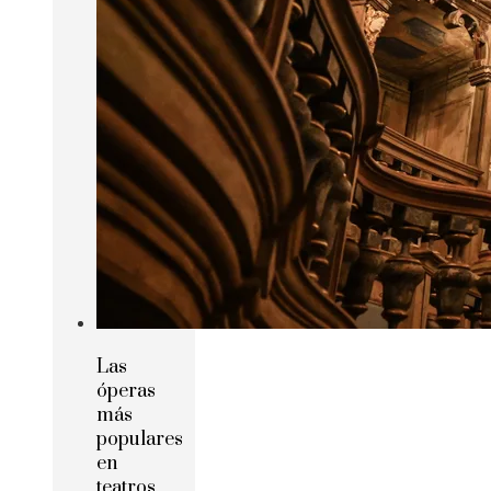
Las
óperas
más
populares
en
teatros