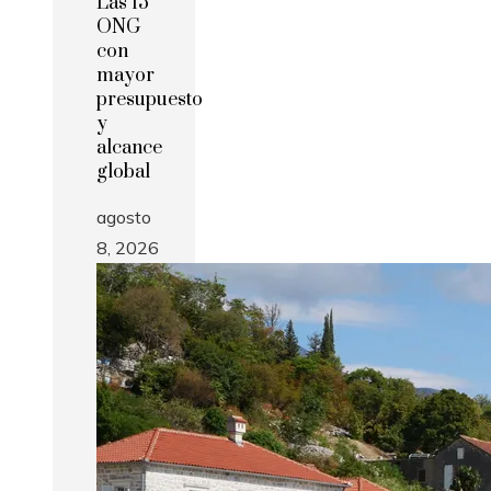
Las 15
ONG
con
mayor
presupuesto
y
alcance
global
agosto
8, 2026