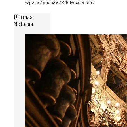
wp2_376aea38734e
Hace 3 días
Últimas
Noticias