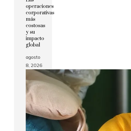
operaciones
corporativas
más
costosas
y su
impacto
global
agosto
8, 2026